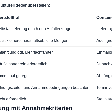
rukturell gegenüberstellen:
rtstoffhof
Contain
lbstanlieferung durch den Abfallerzeuger
Lieferun
ist kleinere, haushaltsübliche Mengen
Auch gr
fahrt und ggf. Mehrfachfahrten
Einmalig
ufig sortenrein erforderlich
Je nach 
ommunal geregelt
Abhängi
ffnungszeiten und Annahmebedingungen beachten
Terminve
cht erforderlich
Stellpla
rung mit Annahmekriterien