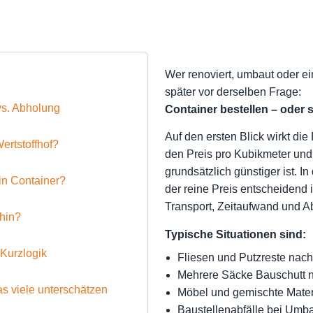
Wer renoviert, umbaut oder ei
später vor derselben Frage:
vs. Abholung
Container bestellen – oder 
Auf den ersten Blick wirkt die
ertstoffhof?
den Preis pro Kubikmeter und
grundsätzlich günstiger ist. In
in Container?
der reine Preis entscheidend
Transport, Zeitaufwand und Abf
ohin?
Typische Situationen sind:
Kurzlogik
Fliesen und Putzreste nac
Mehrere Säcke Bauschutt n
s viele unterschätzen
Möbel und gemischte Mater
Baustellenabfälle bei Umb