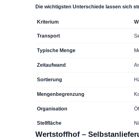
Die wichtigsten Unterschiede lassen sich st
Kriterium
We
Transport
Se
Typische Menge
Me
Zeitaufwand
An
Sortierung
Hä
Mengenbegrenzung
K
Organisation
Ö
Stellfläche
Ni
Wertstoffhof – Selbstanliefe