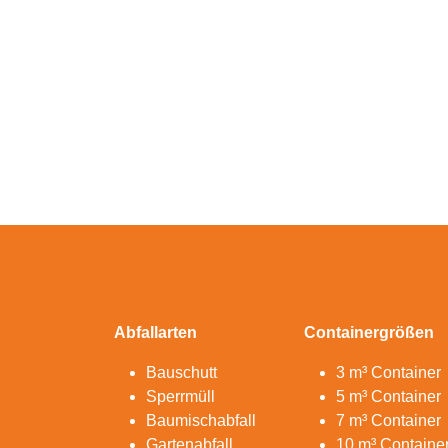
Abfallarten
Containergrößen
Bauschutt
3 m³ Container
Sperrmüll
5 m³ Container
Baumischabfall
7 m³ Container
Gartenabfall
10 m³ Containe