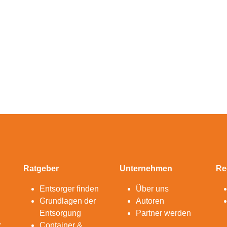
Ratgeber
Unternehmen
Re
Entsorger finden
Über uns
Grundlagen der
Autoren
Entsorgung
Partner werden
r
Container &