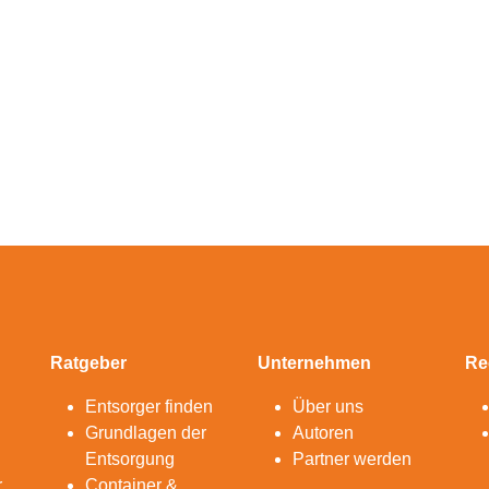
Ratgeber
Unternehmen
Re
Entsorger finden
Über uns
Grundlagen der
Autoren
Entsorgung
Partner werden
r
Container &