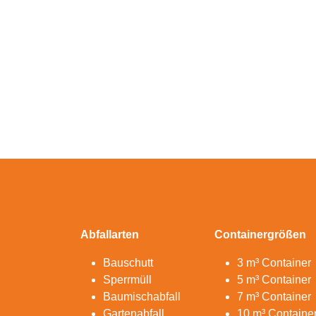
Abfallarten
Containergrößen
Bauschutt
3 m³ Container
Sperrmüll
5 m³ Container
Baumischabfall
7 m³ Container
Gartenabfall
10 m³ Containe