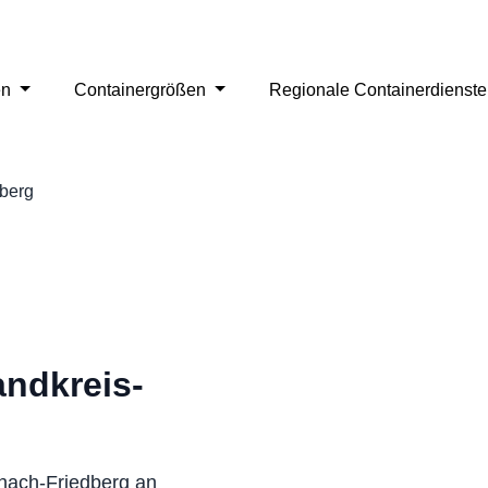
en
Containergrößen
Regionale Containerdienst
dberg
andkreis-
chach-Friedberg an