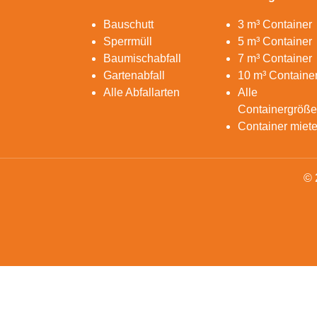
Bauschutt
3 m³ Container
Sperrmüll
5 m³ Container
Baumischabfall
7 m³ Container
Gartenabfall
10 m³ Containe
Alle Abfallarten
Alle
Containergröß
Container miet
© 