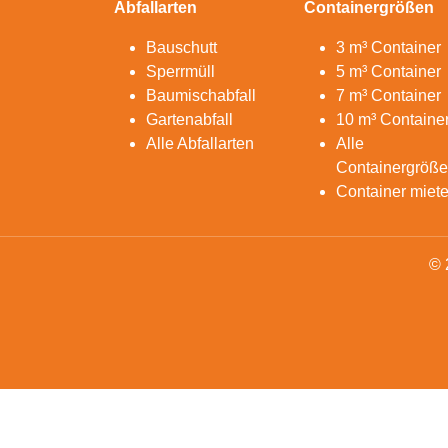
Abfallarten
Containergrößen
Bauschutt
3 m³ Container
Sperrmüll
5 m³ Container
Baumischabfall
7 m³ Container
Gartenabfall
10 m³ Containe
Alle Abfallarten
Alle
Containergröß
Container miet
© 