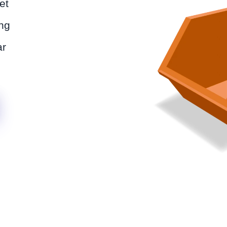
et
ng
ar