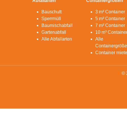
Abfallarten
Containergrößen
Bauschutt
3 m³ Container
Sperrmüll
5 m³ Container
Baumischabfall
7 m³ Container
Gartenabfall
10 m³ Containe
Alle Abfallarten
Alle
Containergröß
Container miet
© 