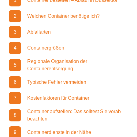
1
Container bestellen – Ablauf in Düsseldorf
2
Welchen Container benötige ich?
3
Abfallarten
4
Containergrößen
Regionale Organisation der
5
Containerentsorgung
6
Typische Fehler vermeiden
7
Kostenfaktoren für Container
Container aufstellen: Das solltest Sie vorab
8
beachten
9
Containerdienste in der Nähe