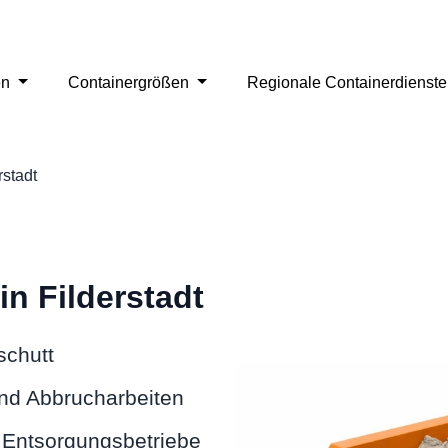
en
Containergrößen
Regionale Containerdienst
rstadt
n Filderstadt
schutt
und Abbrucharbeiten
 Entsorgungsbetriebe