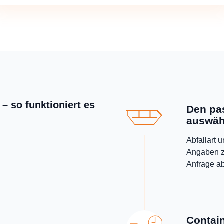
 – so funktioniert es
Den pa
auswäh
Abfallart 
Angaben z
Anfrage a
Contain