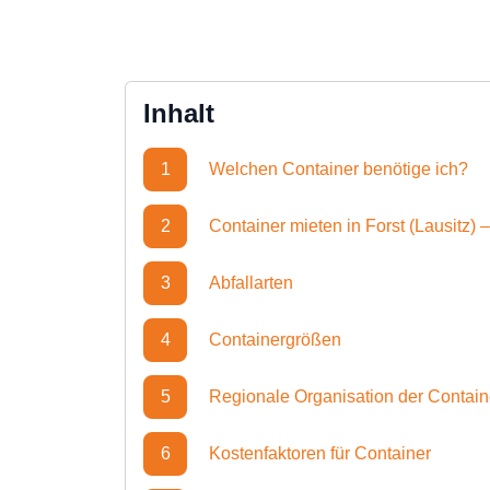
Inhalt
1
Welchen Container benötige ich?
2
Container mieten in Forst (Lausitz) –
3
Abfallarten
4
Containergrößen
5
Regionale Organisation der Contai
6
Kostenfaktoren für Container