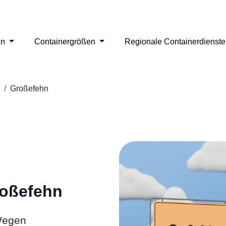
en
Containergrößen
Regionale Containerdienst
Großefehn
roßefehn
 Wegen