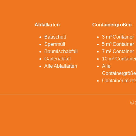
Abfallarten
Containergrößen
Bauschutt
3 m³ Container
Sperrmüll
5 m³ Container
Baumischabfall
7 m³ Container
Gartenabfall
10 m³ Containe
Alle Abfallarten
Alle
Containergröß
Container miet
© 