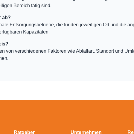
ligen Bereich tätig sind.
r ab?
nale Entsorgungsbetriebe, die für den jeweiligen Ort und die an
erfügbaren Kapazitäten.
eis?
ten von verschiedenen Faktoren wie Abfallart, Standort und Um
hen.
Ratgeber
Unternehmen
Re