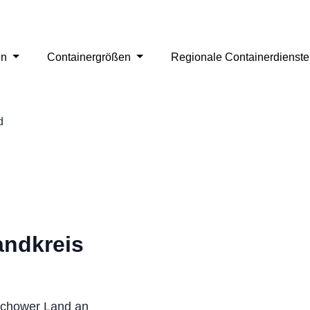
en
Containergrößen
Regionale Containerdienst
d
andkreis
richower Land an