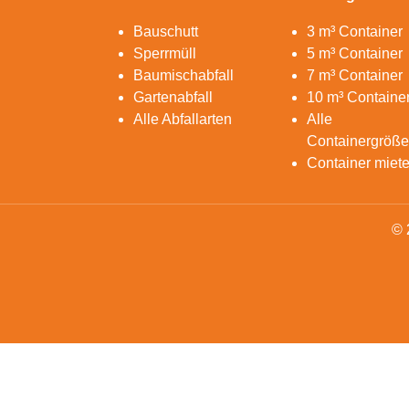
Bauschutt
3 m³ Container
Sperrmüll
5 m³ Container
Baumischabfall
7 m³ Container
Gartenabfall
10 m³ Containe
Alle Abfallarten
Alle
Containergröß
Container miet
© 