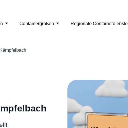
en
Containergrößen
Regionale Containerdienst
Kämpfelbach
ämpfelbach
llt