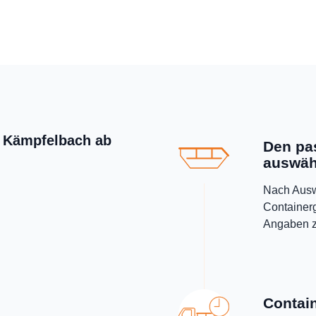
in Kämpfelbach ab
Den pa
auswäh
Nach Ausw
Container
Angaben z
Contain