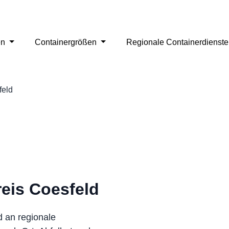
en
Containergrößen
Regionale Containerdienst
feld
reis Coesfeld
d an regionale