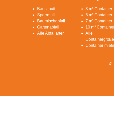
Bauschutt
3 m³ Container
Sperrmüll
5 m³ Container
Baumischabfall
7 m³ Container
Gartenabfall
10 m³ Containe
Alle Abfallarten
Alle
Containergröß
Container miet
© 