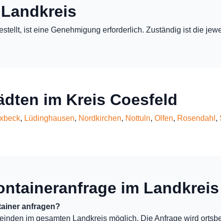
 Landkreis
estellt, ist eine Genehmigung erforderlich. Zuständig ist die j
ädten im Kreis Coesfeld
xbeck
,
Lüdinghausen
,
Nordkirchen
,
Nottuln
,
Olfen
,
Rosendahl
,
ontaineranfrage im Landkreis
ainer anfragen?
einden im gesamten Landkreis möglich. Die Anfrage wird ortsb