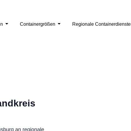
en
Containergrößen
Regionale Containerdienst
andkreis
gsburg an regionale