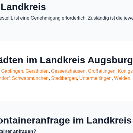
 Landkreis
estellt, ist eine Genehmigung erforderlich. Zuständig ist die j
tädten im Landkreis Augsburg
,
Gablingen
,
Gersthofen
,
Gessertshausen
,
Großaitingen
,
Königs
dorf
,
Schwabmünchen
,
Stadtbergen
,
Untermeitingen
,
Welden
,
ontaineranfrage im Landkreis
ainer anfragen?