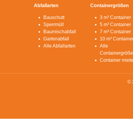
Abfallarten
Containergrößen
Bauschutt
3 m³ Container
Sperrmüll
5 m³ Container
Baumischabfall
7 m³ Container
Gartenabfall
10 m³ Containe
Alle Abfallarten
Alle
Containergröß
Container miet
© 