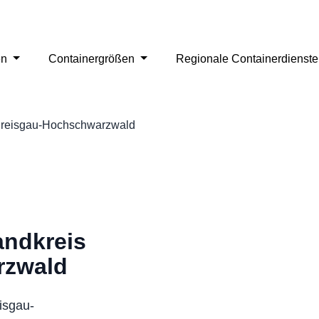
en
Containergrößen
Regionale Containerdienst
Breisgau-Hochschwarzwald
andkreis
rzwald
isgau-