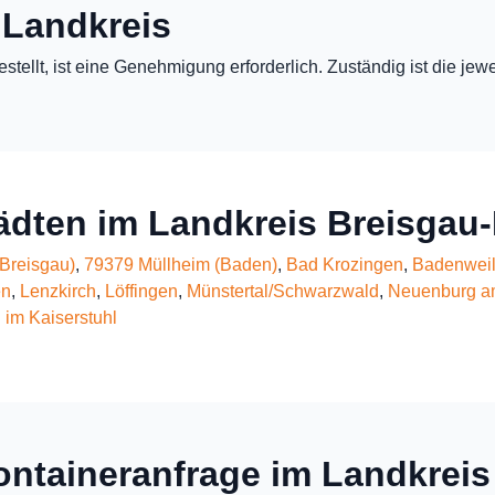
 Landkreis
estellt, ist eine Genehmigung erforderlich. Zuständig ist die j
tädten im Landkreis Breisga
Breisgau)
,
79379 Müllheim (Baden)
,
Bad Krozingen
,
Badenweil
en
,
Lenzkirch
,
Löffingen
,
Münstertal/Schwarzwald
,
Neuenburg a
 im Kaiserstuhl
ontaineranfrage im Landkreis