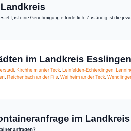
 Landkreis
estellt, ist eine Genehmigung erforderlich. Zuständig ist die j
tädten im Landkreis Esslinge
derstadt
,
Kirchheim unter Teck
,
Leinfelden-Echterdingen
,
Lennin
en
,
Reichenbach an der Fils
,
Weilheim an der Teck
,
Wendlinge
ontaineranfrage im Landkreis
ainer anfragen?