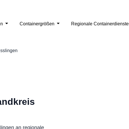
en
Containergrößen
Regionale Containerdienst
sslingen
andkreis
lingen an regionale