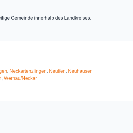
eweilige Gemeinde innerhalb des Landkreises.
n
gen
,
Neckartenzlingen
,
Neuffen
,
Neuhausen
n
,
Wernau/Neckar