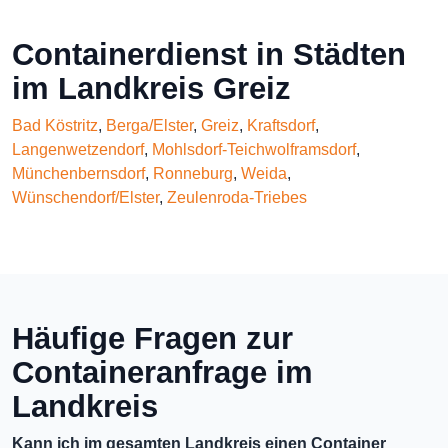
Containerdienst in Städten
im Landkreis Greiz
Bad Köstritz
,
Berga/Elster
,
Greiz
,
Kraftsdorf
,
Langenwetzendorf
,
Mohlsdorf-Teichwolframsdorf
,
Münchenbernsdorf
,
Ronneburg
,
Weida
,
Wünschendorf/Elster
,
Zeulenroda-Triebes
Häufige Fragen zur
Containeranfrage im
Landkreis
Kann ich im gesamten Landkreis einen Container