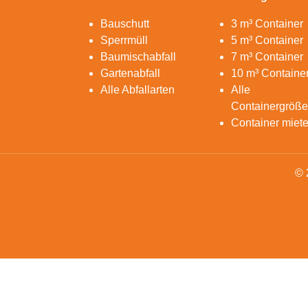
Bauschutt
3 m³ Container
Sperrmüll
5 m³ Container
Baumischabfall
7 m³ Container
Gartenabfall
10 m³ Containe
Alle Abfallarten
Alle
Containergröß
Container miet
© 