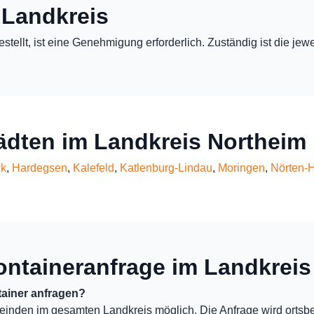
 Landkreis
estellt, ist eine Genehmigung erforderlich. Zuständig ist die j
tädten im Landkreis Northeim
ck
,
Hardegsen
,
Kalefeld
,
Katlenburg-Lindau
,
Moringen
,
Nörten-
ontaineranfrage im Landkreis
ainer anfragen?
einden im gesamten Landkreis möglich. Die Anfrage wird ortsb