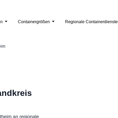
en
Containergrößen
Regionale Containerdienst
eim
andkreis
rtheim an regionale