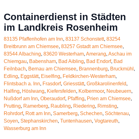
Containerdienst in Städten
im Landkreis Rosenheim
83135 Pfaffenhofen am Inn
,
83137 Schonstett
,
83254
Breitbrunn am Chiemsee
,
83257 Gstadt am Chiemsee
,
83544 Albaching
,
83620 Westerham
,
Amerang
,
Aschau im
Chiemgau
,
Babensham
,
Bad Aibling
,
Bad Endorf
,
Bad
Feilnbach
,
Bernau am Chiemsee
,
Brannenburg
,
Bruckmühl
,
Edling
,
Eggstätt
,
Eiselfing
,
Feldkirchen-Westerham
,
Flintsbach a. Inn
,
Frasdorf
,
Griesstätt
,
Großkarolinenfeld
,
Halfing
,
Höslwang
,
Kiefersfelden
,
Kolbermoor
,
Neubeuern
,
Nußdorf am Inn
,
Oberaudorf
,
Pfaffing
,
Prien am Chiemsee
,
Prutting
,
Ramerberg
,
Raubling
,
Riedering
,
Rimsting
,
Rohrdorf
,
Rott am Inn
,
Samerberg
,
Schechen
,
Söchtenau
,
Soyen
,
Stephanskirchen
,
Tuntenhausen
,
Vogtareuth
,
Wasserburg am Inn