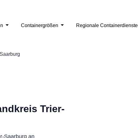
en
Containergrößen
Regionale Containerdienst
-Saarburg
ndkreis Trier-
er-Saarburg an