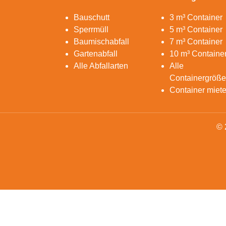
Bauschutt
3 m³ Container
Sperrmüll
5 m³ Container
Baumischabfall
7 m³ Container
Gartenabfall
10 m³ Containe
Alle Abfallarten
Alle
Containergröß
Container miet
© 