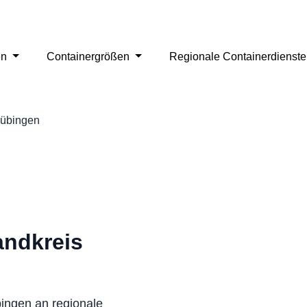
en
Containergrößen
Regionale Containerdienst
Tübingen
andkreis
bingen an regionale