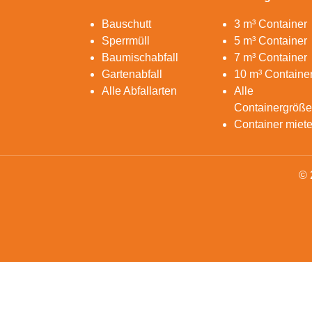
Bauschutt
3 m³ Container
Sperrmüll
5 m³ Container
Baumischabfall
7 m³ Container
Gartenabfall
10 m³ Containe
Alle Abfallarten
Alle
Containergröß
Container miet
© 