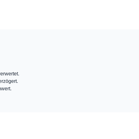
erwertet.
erzögert.
hwert.