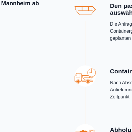
in Mannheim ab
Den pa
auswäh
Die Anfrag
Containerg
geplanten 
Contain
Nach Absch
Anlieferu
Zeitpunkt.
Abholu