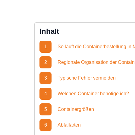
Inhalt
1
So läuft die Containerbestellung i
2
Regionale Organisation der Contai
3
Typische Fehler vermeiden
4
Welchen Container benötige ich?
5
Containergrößen
6
Abfallarten