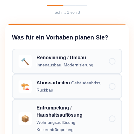
Schritt
1
von
3
Was für ein Vorhaben planen Sie?
Renovierung / Umbau
🔨
Innenausbau, Modernisierung
Abrissarbeiten
Gebäudeabriss,
🏗️
Rückbau
Entrümpelung /
Haushaltsauflösung
📦
Wohnungsauflösung,
Kellerentrümpelung