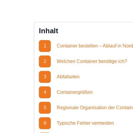
Inhalt
1
Container bestellen – Ablauf in Nor
2
Welchen Container benötige ich?
3
Abfallarten
4
Containergrößen
5
Regionale Organisation der Contai
6
Typische Fehler vermeiden