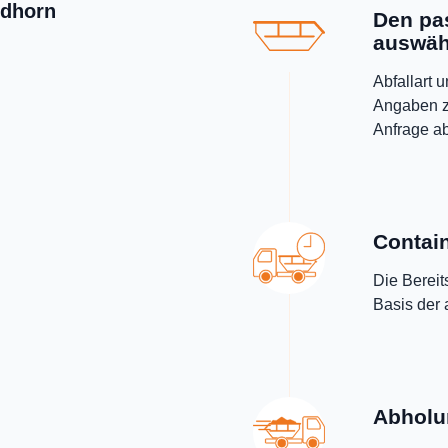
rdhorn
Den pa
auswäh
Abfallart 
Angaben z
Anfrage a
Contain
Die Bereit
Basis der
Abholu