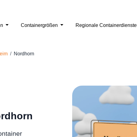
en
Containergrößen
Regionale Containerdienst
heim
Nordhorn
ordhorn
ontainer