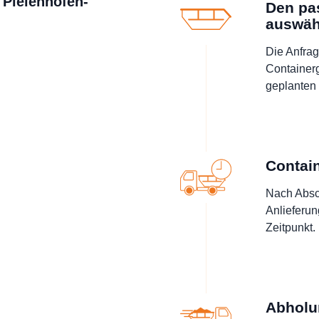
 Pielenhofen-
Den pa
auswäh
Die Anfrag
Containerg
geplanten 
Contain
Nach Absch
Anlieferu
Zeitpunkt.
Abholu