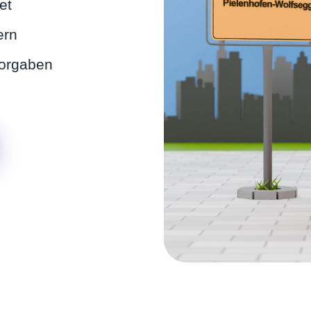
et
ern
Vorgaben