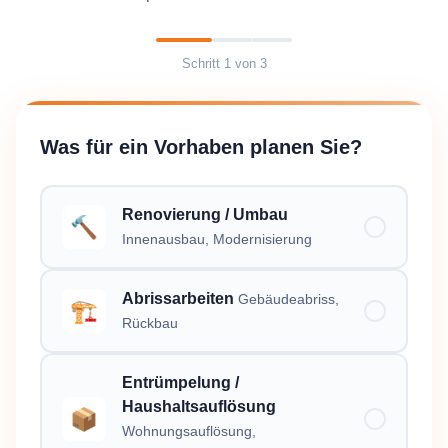
Schritt
1
von
3
Was für ein Vorhaben planen Sie?
Renovierung / Umbau
🔨
Innenausbau, Modernisierung
Abrissarbeiten
Gebäudeabriss,
🏗️
Rückbau
Entrümpelung /
Haushaltsauflösung
📦
Wohnungsauflösung,