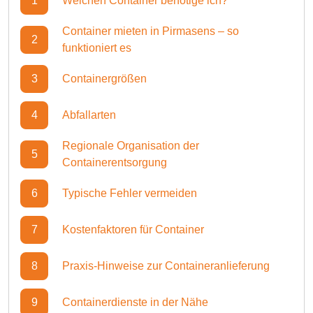
1
Welchen Container benötige ich?
Container mieten in Pirmasens – so
2
funktioniert es
3
Containergrößen
4
Abfallarten
Regionale Organisation der
5
Containerentsorgung
6
Typische Fehler vermeiden
7
Kostenfaktoren für Container
8
Praxis-Hinweise zur Containeranlieferung
9
Containerdienste in der Nähe