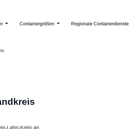
en
Containergrößen
Regionale Containerdienst
is
andkreis
ein-Lahn-Kreis an