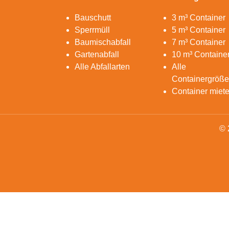
Bauschutt
3 m³ Container
Sperrmüll
5 m³ Container
Baumischabfall
7 m³ Container
Gartenabfall
10 m³ Containe
Alle Abfallarten
Alle
Containergröß
Container miet
© 