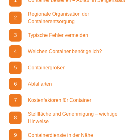
1
Container bestellen – Ablauf in Seligenstadt
Regionale Organisation der
2
Containerentsorgung
3
Typische Fehler vermeiden
4
Welchen Container benötige ich?
5
Containergrößen
6
Abfallarten
7
Kostenfaktoren für Container
Stellfläche und Genehmigung – wichtige
8
Hinweise
9
Containerdienste in der Nähe