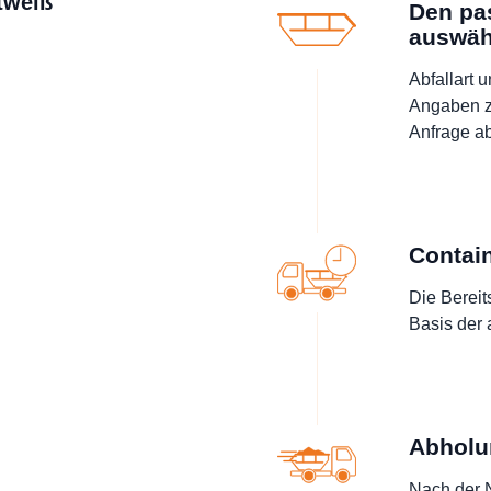
ttweiß
Den pa
auswäh
Abfallart 
Angaben z
Anfrage a
Contain
Die Bereit
Basis der
Abholu
Nach der N