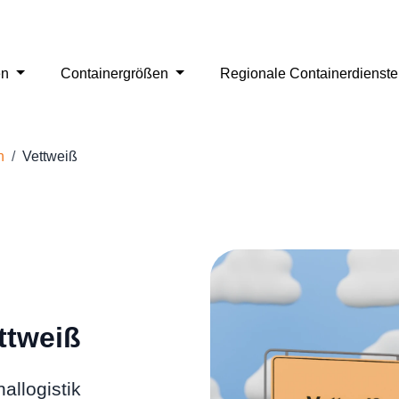
en
Containergrößen
Regionale Containerdienst
n
Vettweiß
ttweiß
allogistik