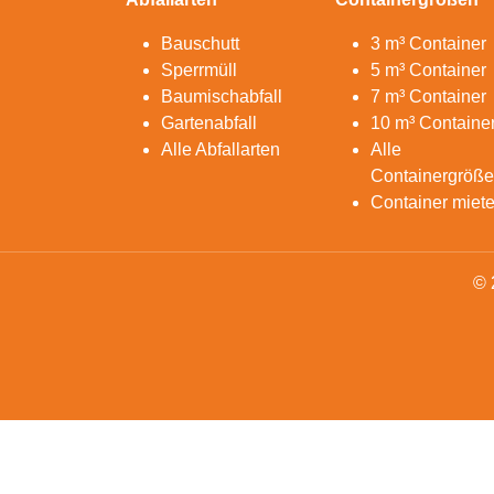
Bauschutt
3 m³ Container
Sperrmüll
5 m³ Container
Baumischabfall
7 m³ Container
Gartenabfall
10 m³ Containe
Alle Abfallarten
Alle
Containergröß
Container miet
© 