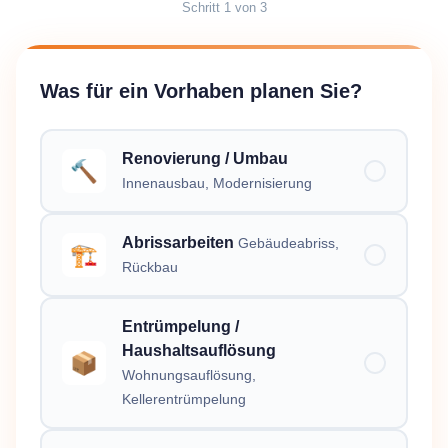
Schritt
1
von
3
Was für ein Vorhaben planen Sie?
Renovierung / Umbau
🔨
Innenausbau, Modernisierung
Abrissarbeiten
Gebäudeabriss,
🏗️
Rückbau
Entrümpelung /
Haushaltsauflösung
📦
Wohnungsauflösung,
Kellerentrümpelung