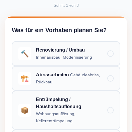
Schritt
1
von
3
Was für ein Vorhaben planen Sie?
Renovierung / Umbau
🔨
Innenausbau, Modernisierung
Abrissarbeiten
Gebäudeabriss,
🏗️
Rückbau
Entrümpelung /
Haushaltsauflösung
📦
Wohnungsauflösung,
Kellerentrümpelung