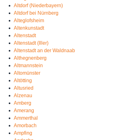
Altdorf (Niederbayern)
Altdorf bei Nürnberg
Alteglofsheim
Altenkunstadt
Altenstadt
Altenstadt (Iller)
Altenstadt an der Waldnaab
Althegnenberg
Altmannstein
Altomünster
Altötting
Altusried
Alzenau
Amberg
Amerang
Ammerthal
Amorbach
Ampfing