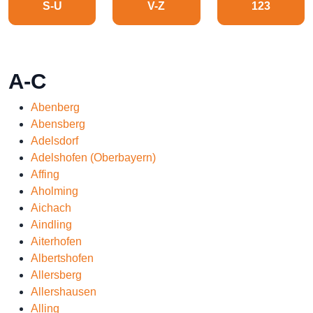
S-U
V-Z
123
A-C
Abenberg
Abensberg
Adelsdorf
Adelshofen (Oberbayern)
Affing
Aholming
Aichach
Aindling
Aiterhofen
Albertshofen
Allersberg
Allershausen
Alling