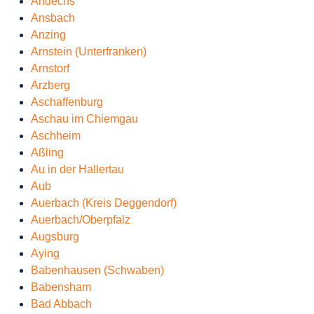
Andechs
Ansbach
Anzing
Arnstein (Unterfranken)
Arnstorf
Arzberg
Aschaffenburg
Aschau im Chiemgau
Aschheim
Aßling
Au in der Hallertau
Aub
Auerbach (Kreis Deggendorf)
Auerbach/Oberpfalz
Augsburg
Aying
Babenhausen (Schwaben)
Babensham
Bad Abbach