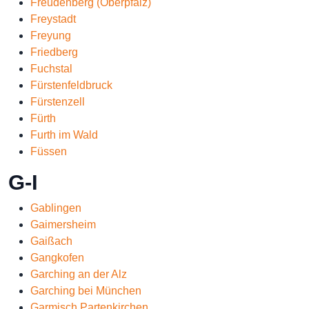
Freudenberg (Oberpfalz)
Freystadt
Freyung
Friedberg
Fuchstal
Fürstenfeldbruck
Fürstenzell
Fürth
Furth im Wald
Füssen
G-I
Gablingen
Gaimersheim
Gaißach
Gangkofen
Garching an der Alz
Garching bei München
Garmisch Partenkirchen