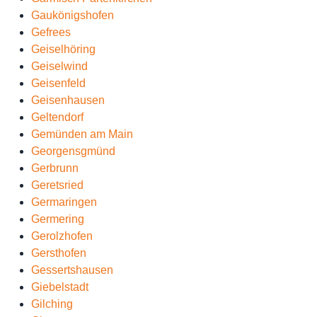
Gaukönigshofen
Gefrees
Geiselhöring
Geiselwind
Geisenfeld
Geisenhausen
Geltendorf
Gemünden am Main
Georgensgmünd
Gerbrunn
Geretsried
Germaringen
Germering
Gerolzhofen
Gersthofen
Gessertshausen
Giebelstadt
Gilching