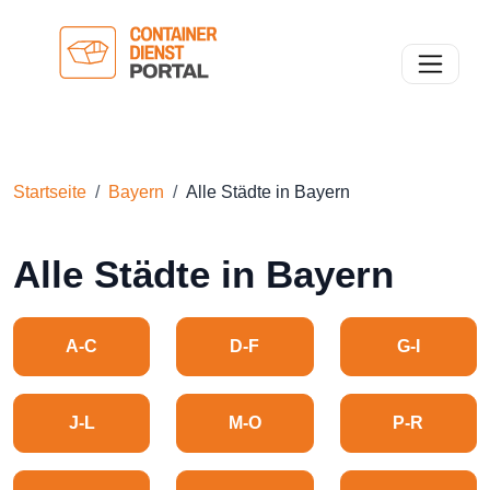
Toggle n
Startseite
Bayern
Alle Städte in Bayern
Alle Städte in Bayern
A-C
D-F
G-I
J-L
M-O
P-R