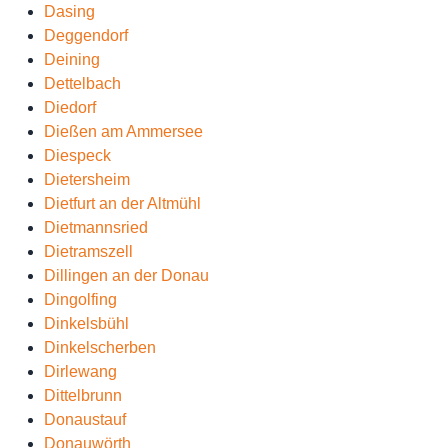
Dasing
Deggendorf
Deining
Dettelbach
Diedorf
Dießen am Ammersee
Diespeck
Dietersheim
Dietfurt an der Altmühl
Dietmannsried
Dietramszell
Dillingen an der Donau
Dingolfing
Dinkelsbühl
Dinkelscherben
Dirlewang
Dittelbrunn
Donaustauf
Donauwörth