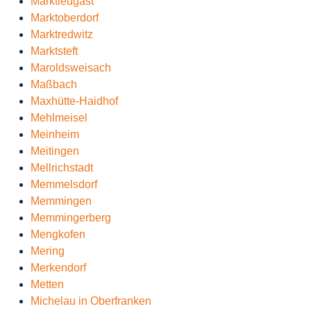
Marktleugast
Marktoberdorf
Marktredwitz
Marktsteft
Maroldsweisach
Maßbach
Maxhütte-Haidhof
Mehlmeisel
Meinheim
Meitingen
Mellrichstadt
Memmelsdorf
Memmingen
Memmingerberg
Mengkofen
Mering
Merkendorf
Metten
Michelau in Oberfranken