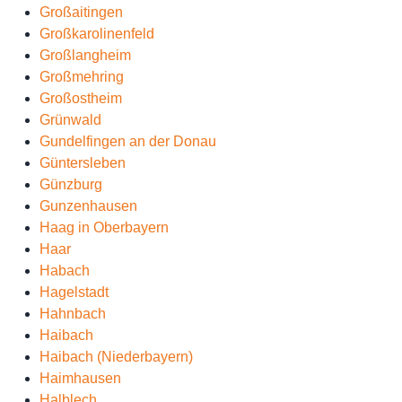
Großaitingen
Großkarolinenfeld
Großlangheim
Großmehring
Großostheim
Grünwald
Gundelfingen an der Donau
Güntersleben
Günzburg
Gunzenhausen
Haag in Oberbayern
Haar
Habach
Hagelstadt
Hahnbach
Haibach
Haibach (Niederbayern)
Haimhausen
Halblech