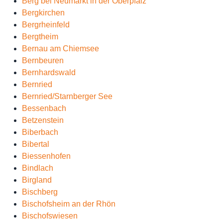
Berg bei Neumarkt in der Oberpfalz
Bergkirchen
Bergrheinfeld
Bergtheim
Bernau am Chiemsee
Bernbeuren
Bernhardswald
Bernried
Bernried/Starnberger See
Bessenbach
Betzenstein
Biberbach
Bibertal
Biessenhofen
Bindlach
Birgland
Bischberg
Bischofsheim an der Rhön
Bischofswiesen