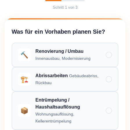
Schritt
1
von
3
Was für ein Vorhaben planen Sie?
Renovierung / Umbau
🔨
Innenausbau, Modernisierung
Abrissarbeiten
Gebäudeabriss,
🏗️
Rückbau
Entrümpelung /
Haushaltsauflösung
📦
Wohnungsauflösung,
Kellerentrümpelung