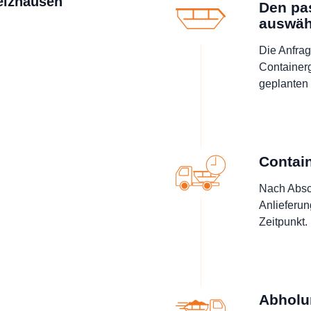
delzhausen
Den pa
auswäh
Die Anfrag
Containerg
geplanten 
Contain
Nach Absch
Anlieferu
Zeitpunkt.
Abholu