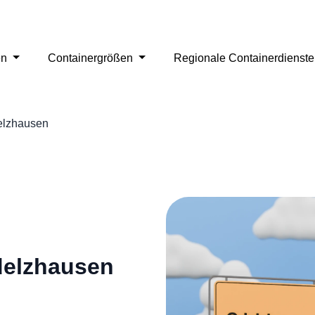
en
Containergrößen
Regionale Containerdienst
lzhausen
delzhausen