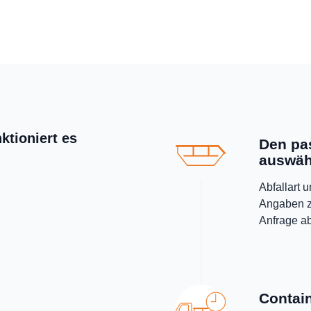
ktioniert es
Den pa
auswäh
Abfallart 
Angaben z
Anfrage a
Contain