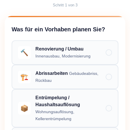
Schritt
1
von
3
Was für ein Vorhaben planen Sie?
Renovierung / Umbau
🔨
Innenausbau, Modernisierung
Abrissarbeiten
Gebäudeabriss,
🏗️
Rückbau
Entrümpelung /
Haushaltsauflösung
📦
Wohnungsauflösung,
Kellerentrümpelung