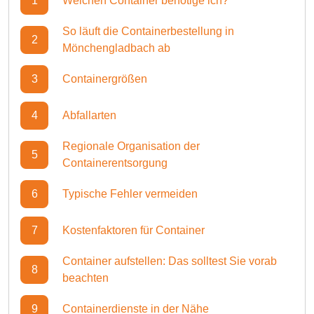
1
Welchen Container benötige ich?
So läuft die Containerbestellung in
2
Mönchengladbach ab
3
Containergrößen
4
Abfallarten
Regionale Organisation der
5
Containerentsorgung
6
Typische Fehler vermeiden
7
Kostenfaktoren für Container
Container aufstellen: Das solltest Sie vorab
8
beachten
9
Containerdienste in der Nähe