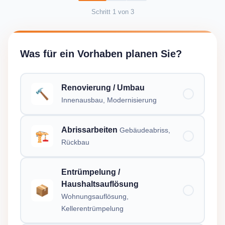
Schritt
1
von
3
Was für ein Vorhaben planen Sie?
Renovierung / Umbau
🔨
Innenausbau, Modernisierung
Abrissarbeiten
Gebäudeabriss,
🏗️
Rückbau
Entrümpelung /
Haushaltsauflösung
📦
Wohnungsauflösung,
Kellerentrümpelung