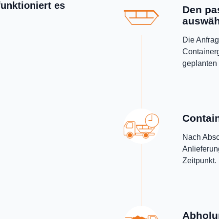
unktioniert es
Den pa
auswäh
Die Anfrag
Containerg
geplanten 
Contain
Nach Absch
Anlieferu
Zeitpunkt.
Abholu