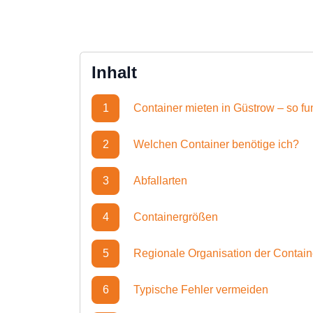
Inhalt
1
Container mieten in Güstrow – so fun
2
Welchen Container benötige ich?
3
Abfallarten
4
Containergrößen
5
Regionale Organisation der Contai
6
Typische Fehler vermeiden