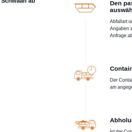
in Schwaan ab
Den pa
auswäh
Abfallart 
Angaben z
Anfrage a
Contain
Der Contai
am angegeb
Abholu
Ist der Con