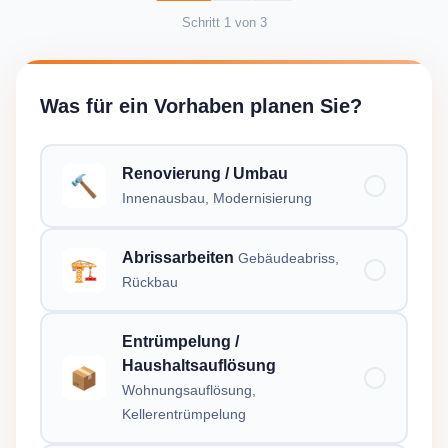
Schritt
1
von
3
Was für ein Vorhaben planen Sie?
Renovierung / Umbau
🔨
Innenausbau, Modernisierung
Abrissarbeiten
Gebäudeabriss,
🏗️
Rückbau
Entrümpelung /
Haushaltsauflösung
📦
Wohnungsauflösung,
Kellerentrümpelung