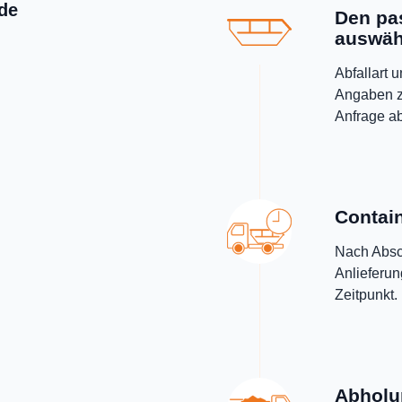
ade
Den pa
auswäh
Abfallart 
Angaben z
Anfrage a
Contain
Nach Absch
Anlieferu
Zeitpunkt.
Abholu