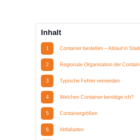
Inhalt
1
Container bestellen – Ablauf in Stad
2
Regionale Organisation der Contai
3
Typische Fehler vermeiden
4
Welchen Container benötige ich?
5
Containergrößen
6
Abfallarten