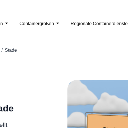
en
Containergrößen
Regionale Containerdienst
Stade
tade
llt