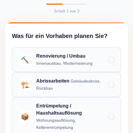
Schritt
1
von
3
Was für ein Vorhaben planen Sie?
Renovierung / Umbau
🔨
Innenausbau, Modernisierung
Abrissarbeiten
Gebäudeabriss,
🏗️
Rückbau
Entrümpelung /
Haushaltsauflösung
📦
Wohnungsauflösung,
Kellerentrümpelung