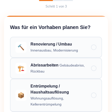
Schritt
1
von
3
Was für ein Vorhaben planen Sie?
Renovierung / Umbau
🔨
Innenausbau, Modernisierung
Abrissarbeiten
Gebäudeabriss,
🏗️
Rückbau
Entrümpelung /
Haushaltsauflösung
📦
Wohnungsauflösung,
Kellerentrümpelung